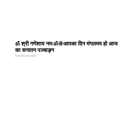
ॐ श्री गणेशाय नमःॐ🌞आपका दिन मंगलमय हो आज
का सनातन पञ्चाङ्ग
himdevnews