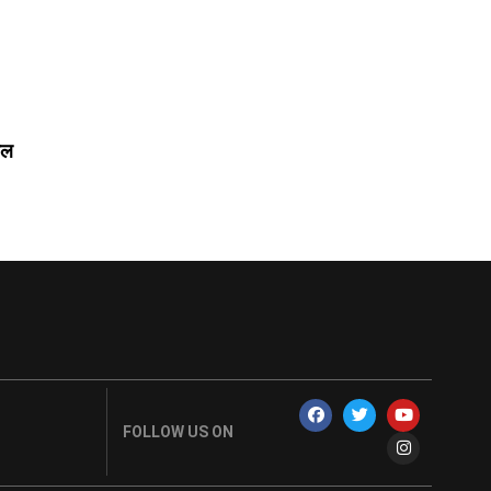
फल
FOLLOW US ON