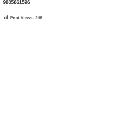
9805661596
Post Views:
249