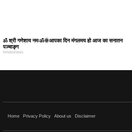
ॐ श्री गणेशाय नमःॐ🌞आपका दिन मंगलमय हो आज का सनातन
पञ्चाङ्ग
himdevnews
Home
Privacy Policy
About us
Disclaimer