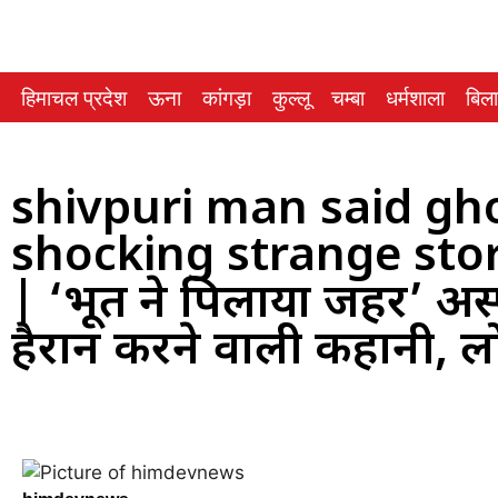
हिमाचल प्रदेश
ऊना
कांगड़ा
कुल्लू
चम्बा
धर्मशाला
बिल
shivpuri man said gho
shocking strange st
| ‘भूत ने पिलाया जहर’ अस्
हैरान करने वाली कहानी, लो