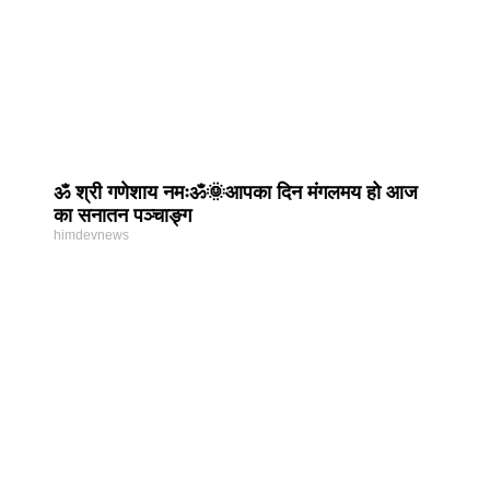
ॐ श्री गणेशाय नमःॐ🌞आपका दिन मंगलमय हो आज
का सनातन पञ्चाङ्ग
himdevnews