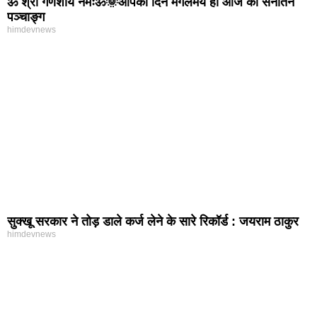
ॐ श्री गणेशाय नमःॐ🌞आपका दिन मंगलमय हो आज का सनातन
पञ्चाङ्ग
himdevnews
सुक्खू सरकार ने तोड़ डाले कर्ज लेने के सारे रिकॉर्ड : जयराम ठाकुर
himdevnews