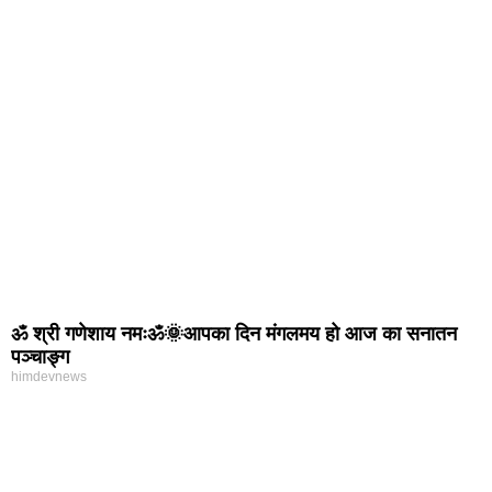
ॐ श्री गणेशाय नमःॐ🌞आपका दिन मंगलमय हो आज का सनातन
पञ्चाङ्ग
himdevnews