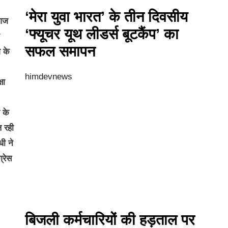
‘मेरा युवा भारत’ के तीन दिवसीय
 आज
‘फ्यूचर यूथ लीडर्स बूटकैंप’ का
सफल समापन
श के
himdevnews
षा
 के
ल रही
धी ने
्रेस
बिजली कर्मचारियों की हड़ताल पर