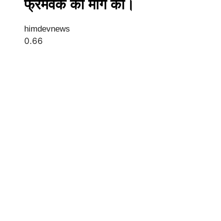
फ्रेमवर्क की मांग की।
himdevnews