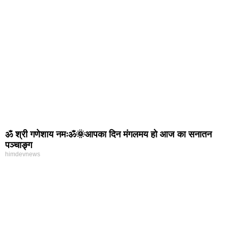
ॐ श्री गणेशाय नमःॐ🌞आपका दिन मंगलमय हो आज का सनातन
पञ्चाङ्ग
himdevnews