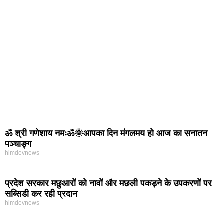
ॐ श्री गणेशाय नमःॐ🌞आपका दिन मंगलमय हो आज का सनातन
पञ्चाङ्ग
himdevnews
प्रदेश सरकार मछुआरों को नावों और मछली पकड़ने के उपकरणों पर
सब्सिडी कर रही प्रदान
himdevnews