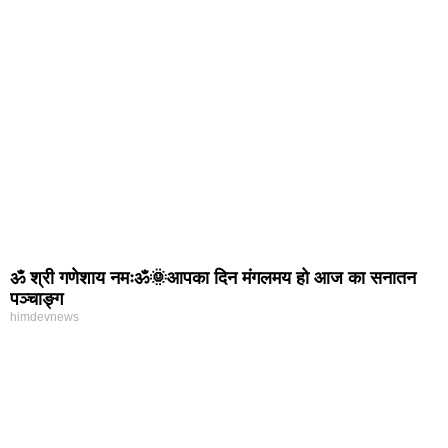
ॐ श्री गणेशाय नमःॐ🌞आपका दिन मंगलमय हो आज का सनातन
पञ्चाङ्ग
himdevnews