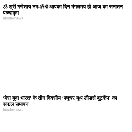
ॐ श्री गणेशाय नमःॐ🌞आपका दिन मंगलमय हो आज का सनातन
पञ्चाङ्ग
himdevnews
‘मेरा युवा भारत’ के तीन दिवसीय ‘फ्यूचर यूथ लीडर्स बूटकैंप’ का
सफल समापन
himdevnews