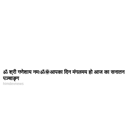
ॐ श्री गणेशाय नमःॐ🌞आपका दिन मंगलमय हो आज का सनातन
पञ्चाङ्ग
himdevnews