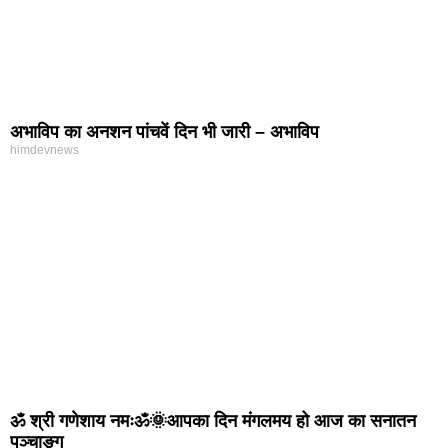
अभाविप का अनशन पांचवें दिन भी जारी – अभाविप
himdevnews
ॐ श्री गणेशाय नमःॐ🌞आपका दिन मंगलमय हो आज का सनातन
पञ्चाङ्ग