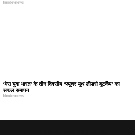
himdevnews
‘मेरा युवा भारत’ के तीन दिवसीय ‘फ्यूचर यूथ लीडर्स बूटकैंप’ का
सफल समापन
himdevnews
MarketingHack4U - Marketing and Tech Blog