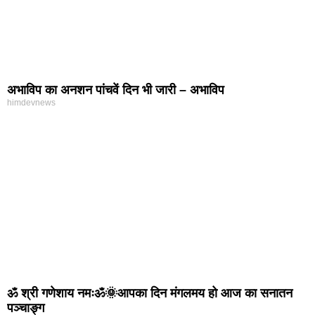
अभाविप का अनशन पांचवें दिन भी जारी – अभाविप
himdevnews
ॐ श्री गणेशाय नमःॐ🌞आपका दिन मंगलमय हो आज का सनातन
पञ्चाङ्ग