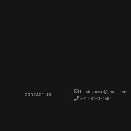
himdevnews@gmail.com
CONTACT US
+91 9816074592