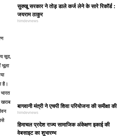
सुक्खू सरकार ने तोड़ डाले कर्ज लेने के सारे रिकॉर्ड :
जयराम ठाकुर
himdevnews
रण
जय सूद,
ं भूला
पया
ा है।
ं भारत
े खराब
बागवानी मंत्री ने एचपी शिवा परियोजना की समीक्षा की
जीवन
himdevnews
ससे
हिमाचल प्रदेश राज्य सामाजिक अंकेक्षण इकाई की
वेबसाइट का शुभारम्भ