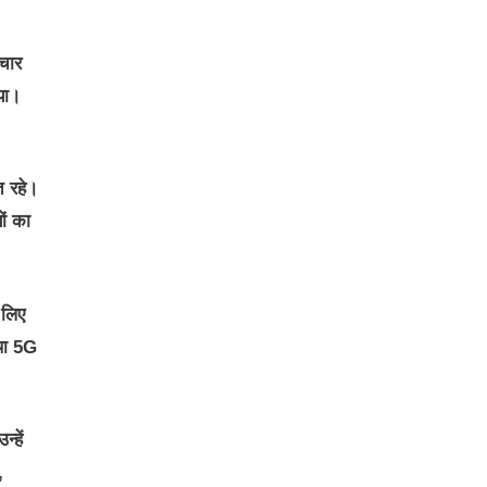
ंचार
या।
त रहे।
ों का
 लिए
तथा 5G
्हें
,