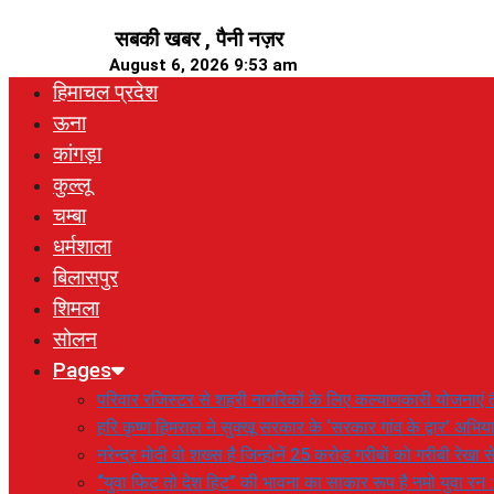
Skip
सबकी खबर , पैनी नज़र
to
August 6, 2026 9:53 am
content
हिमाचल प्रदेश
ऊना
कांगड़ा
कुल्लू
चम्बा
धर्मशाला
बिलासपुर
शिमला
सोलन
Pages
परिवार रजिस्टर से शहरी नागरिकों के लिए कल्याणकारी योजनाएं तै
हरि कृष्ण हिमराल ने सुक्खू सरकार के ‘सरकार गांव के द्वार’ अभ
नरेन्द्र मोदी वो शख्स है जिन्होनें 25 करोड़ गरीबों को गरीबी रेखा
“युवा फिट तो देश हिट” की भावना का साकार रूप है नमो युवा रन 