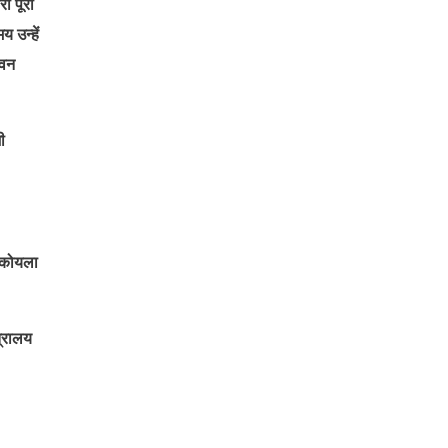
री पूरी
 उन्हें
भवन
ी
ो कोयला
त्रालय