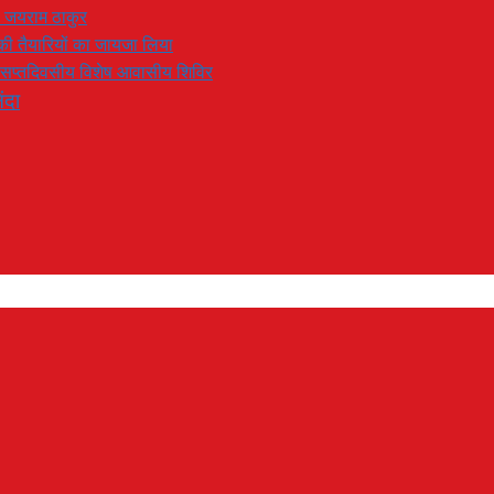
: जयराम ठाकुर
रण की तैयारियों का जायजा लिया
का सप्तदिवसीय विशेष आवासीय शिविर
ंदा