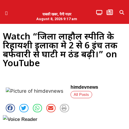
सबकी खबर, पैनी नज़र
August 8, 2026 9:17 am
हिमाचल प्रदेश
एमडब्ल्यूबी ने की पलवल के पत्रकारों से कथित दुर्व्यवहार की निंदा
Watch “जिला लाहौल स्पीति के
रिहायशी इलाकों मे 2 से 6 इंच तक
बर्फवारी से घाटी में ठंड बढ़ी।” on
YouTube
himdevnews
All Posts