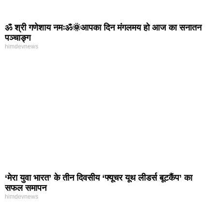
ॐ श्री गणेशाय नमःॐ🌞आपका दिन मंगलमय हो आज का सनातन
पञ्चाङ्ग
himdevnews
‘मेरा युवा भारत’ के तीन दिवसीय ‘फ्यूचर यूथ लीडर्स बूटकैंप’ का
सफल समापन
himdevnews