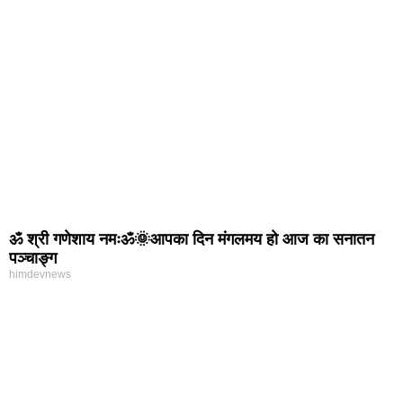
ॐ श्री गणेशाय नमःॐ🌞आपका दिन मंगलमय हो आज का सनातन
पञ्चाङ्ग
himdevnews