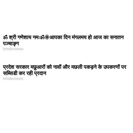
ॐ श्री गणेशाय नमःॐ🌞आपका दिन मंगलमय हो आज का सनातन
पञ्चाङ्ग
himdevnews
प्रदेश सरकार मछुआरों को नावों और मछली पकड़ने के उपकरणों पर
सब्सिडी कर रही प्रदान
himdevnews