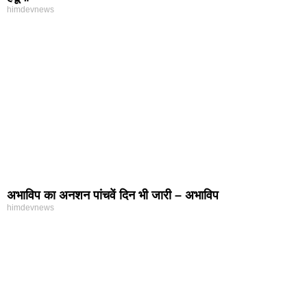
himdevnews
अभाविप का अनशन पांचवें दिन भी जारी – अभाविप
himdevnews