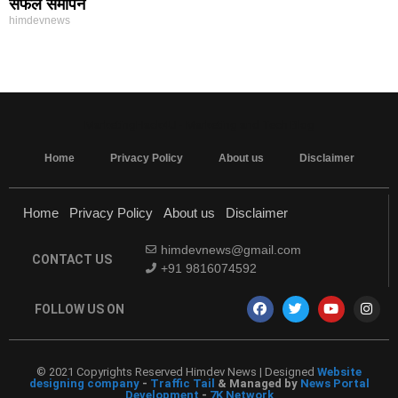
सफल समापन
himdevnews
MarketingHack4U - Marketing and Tech Blog
Home
Privacy Policy
About us
Disclaimer
Home
Privacy Policy
About us
Disclaimer
himdevnews@gmail.com
CONTACT US
+91 9816074592
FOLLOW US ON
© 2021 Copyrights Reserved Himdev News | Designed
Website
designing company
-
Traffic Tail
& Managed by
News Portal
Development
-
7K Network