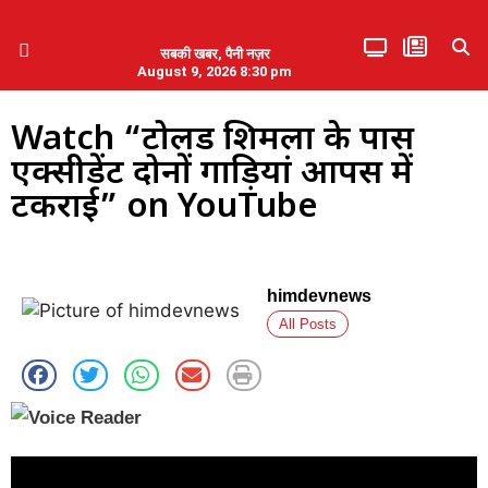
सबकी खबर, पैनी नज़र
August 9, 2026 8:30 pm
हिमाचल प्रदेश
एमडब्ल्यूबी ने की पलवल के पत्रकारों से कथित दुर्व्यवहार की निंदा
Watch “टोलैंड शिमला के पास
एक्सीडेंट दोनों गाड़ियां आपस में
टकराई” on YouTube
himdevnews
All Posts