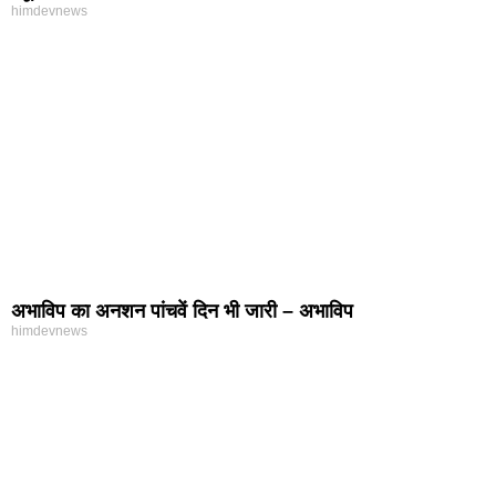
himdevnews
अभाविप का अनशन पांचवें दिन भी जारी – अभाविप
himdevnews