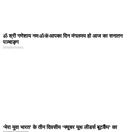
ॐ श्री गणेशाय नमःॐ🌞आपका दिन मंगलमय हो आज का सनातन
पञ्चाङ्ग
himdevnews
‘मेरा युवा भारत’ के तीन दिवसीय ‘फ्यूचर यूथ लीडर्स बूटकैंप’ का