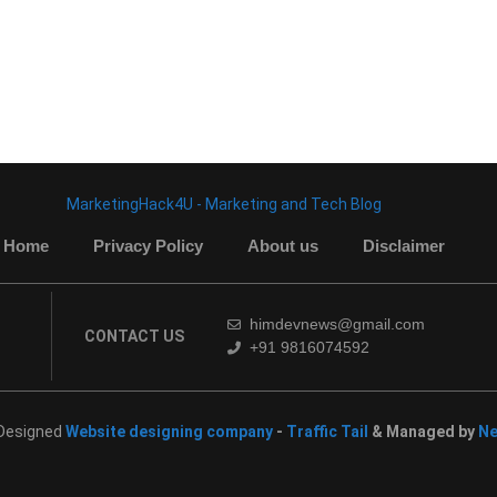
MarketingHack4U - Marketing and Tech Blog
Home
Privacy Policy
About us
Disclaimer
himdevnews@gmail.com
CONTACT US
+91 9816074592
 Designed
Website designing company
-
Traffic Tail
& Managed by
Ne