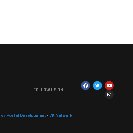
FOLLOW US ON
ws Portal Development
-
7K Network