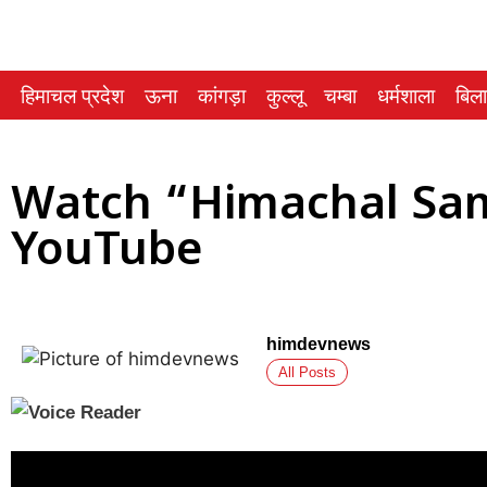
हिमाचल प्रदेश
ऊना
कांगड़ा
कुल्लू
चम्बा
धर्मशाला
बिल
Watch “Himachal Sam
YouTube
himdevnews
All Posts