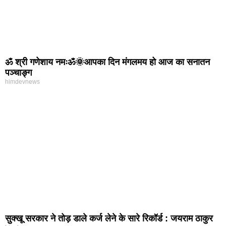
ॐ श्री गणेशाय नमःॐ🌞आपका दिन मंगलमय हो आज का सनातन
पञ्चाङ्ग
himdevnews
सुक्खू सरकार ने तोड़ डाले कर्ज लेने के सारे रिकॉर्ड : जयराम ठाकुर