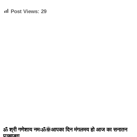
Post Views:
29
ॐ श्री गणेशाय नमःॐ🌞आपका दिन मंगलमय हो आज का सनातन
पञ्चाङ्ग