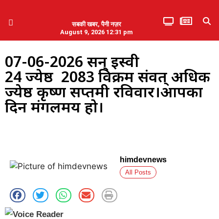
सबकी खबर, पैनी नज़र
August 9, 2026 12:31 pm
हिमाचल प्रदेश
एमडब्ल्यूबी ने की पलवल के पत्रकारों से कथित दुर्व्यवहार की निंदा
07-06-2026 सन् ईस्वी
24 ज्येष्ठ 2083 विक्रम संवत् अधिक
ज्येष्ठ कृष्ण सप्तमी रविवार।आपका
दिन मंगलमय हो।
himdevnews
All Posts