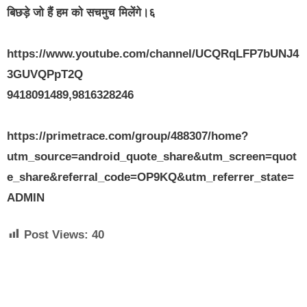
बिछड़े जो हैं हम को सचमुच मिलेंगे।६
https://www.youtube.com/channel/UCQRqLFP7bUNJ4
3GUVQPpT2Q
9418091489,9816328246
https://primetrace.com/group/488307/home?
utm_source=android_quote_share&utm_screen=quot
e_share&referral_code=OP9KQ&utm_referrer_state=
ADMIN
Post Views:
40