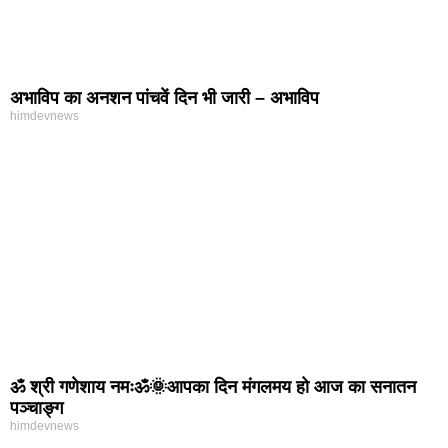
अभाविप का अनशन पांचवें दिन भी जारी – अभाविप
himdevnews
ॐ श्री गणेशाय नमःॐ🌞आपका दिन मंगलमय हो आज का सनातन
पञ्चाङ्ग
himdevnews