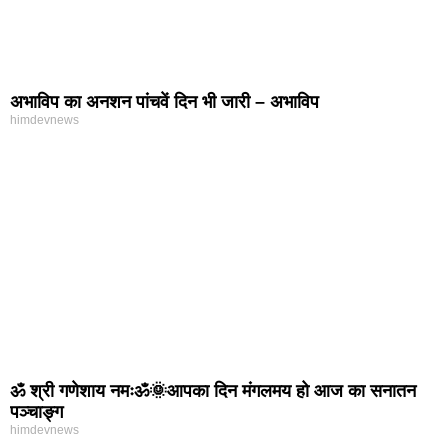
अभाविप का अनशन पांचवें दिन भी जारी – अभाविप
himdevnews
ॐ श्री गणेशाय नमःॐ🌞आपका दिन मंगलमय हो आज का सनातन
पञ्चाङ्ग
himdevnews