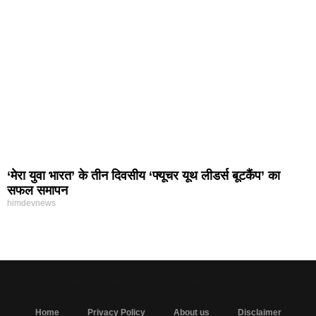
‘मेरा युवा भारत’ के तीन दिवसीय ‘फ्यूचर यूथ लीडर्स बूटकैंप’ का
सफल समापन
himdevnews
MarketingHack4U - Marketing and Tech Blog
Home
Privacy Policy
About us
Disclaimer