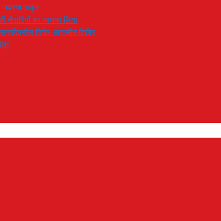
: जयराम ठाकुर
रण की तैयारियों का जायजा लिया
का सप्तदिवसीय विशेष आवासीय शिविर
ंदा