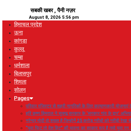
Skip
सबकी खबर , पैनी नज़र
to
August 8, 2026 5:56 pm
content
हिमाचल प्रदेश
ऊना
कांगड़ा
कुल्लू
चम्बा
धर्मशाला
बिलासपुर
शिमला
सोलन
Pages
परिवार रजिस्टर से शहरी नागरिकों के लिए कल्याणकारी योजनाएं तै
हरि कृष्ण हिमराल ने सुक्खू सरकार के ‘सरकार गांव के द्वार’ अभ
नरेन्द्र मोदी वो शख्स है जिन्होनें 25 करोड़ गरीबों को गरीबी रेखा
“युवा फिट तो देश हिट” की भावना का साकार रूप है नमो युवा रन 