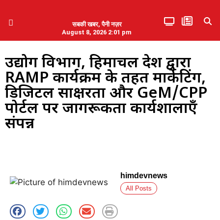
सबकी खबर, पैनी नज़र
August 8, 2026 2:01 pm
हिमाचल प्रदेश
एमडब्ल्यूबी ने की पलवल के पत्रकारों से कथित दुर्व्यवहार की निंदा
उद्योग विभाग, हिमाचल प्रदेश द्वारा
RAMP कार्यक्रम के तहत मार्केटिंग,
डिजिटल साक्षरता और GeM/CPP
पोर्टल पर जागरूकता कार्यशालाएँ
संपन्न
himdevnews
All Posts