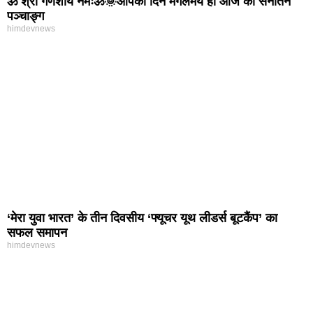
ॐ श्री गणेशाय नमःॐ🌞आपका दिन मंगलमय हो आज का सनातन
पञ्चाङ्ग
himdevnews
‘मेरा युवा भारत’ के तीन दिवसीय ‘फ्यूचर यूथ लीडर्स बूटकैंप’ का
सफल समापन
himdevnews