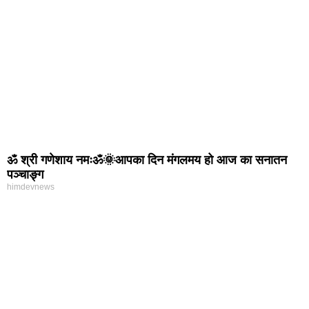
ॐ श्री गणेशाय नमःॐ🌞आपका दिन मंगलमय हो आज का सनातन
पञ्चाङ्ग
himdevnews