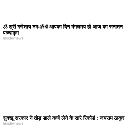
ॐ श्री गणेशाय नमःॐ🌞आपका दिन मंगलमय हो आज का सनातन
पञ्चाङ्ग
himdevnews
सुक्खू सरकार ने तोड़ डाले कर्ज लेने के सारे रिकॉर्ड : जयराम ठाकुर
himdevnews