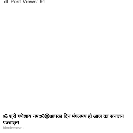
Post Views:
91
ॐ श्री गणेशाय नमःॐ🌞आपका दिन मंगलमय हो आज का सनातन
पञ्चाङ्ग
himdevnews