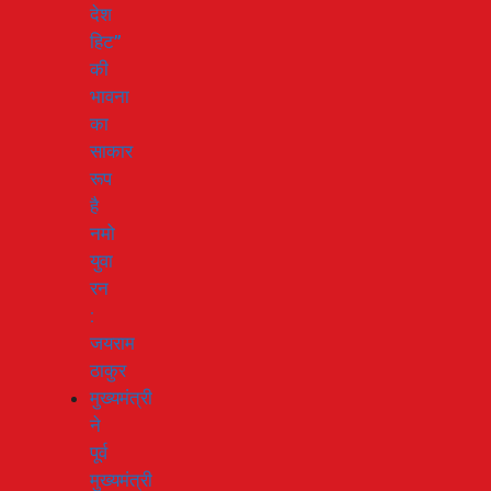
देश
हिट”
की
भावना
का
साकार
रूप
है
नमो
युवा
रन
:
जयराम
ठाकुर
मुख्यमंत्री
ने
पूर्व
मुख्यमंत्री