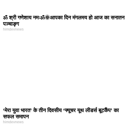
ॐ श्री गणेशाय नमःॐ🌞आपका दिन मंगलमय हो आज का सनातन
पञ्चाङ्ग
himdevnews
‘मेरा युवा भारत’ के तीन दिवसीय ‘फ्यूचर यूथ लीडर्स बूटकैंप’ का
सफल समापन
himdevnews