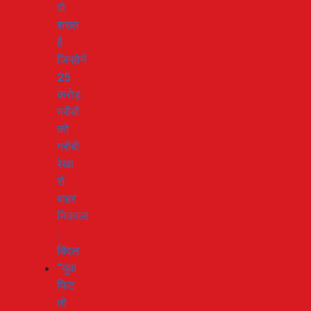
वो
शख्स
है
जिन्होनें
25
करोड़
गरीबों
को
गरीबी
रेखा
से
बाहर
निकाला
:
बिंदल
“युवा
फिट
तो