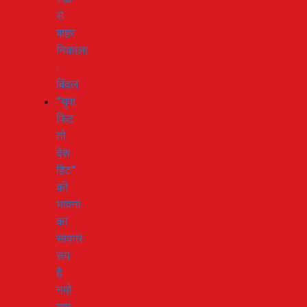
से
बाहर
निकाला
:
बिंदल
“युवा
फिट
तो
देश
हिट”
की
भावना
का
साकार
रूप
है
नमो