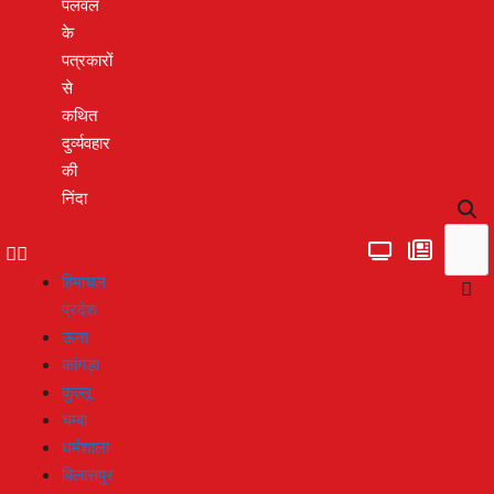
पलवल
के
पत्रकारों
से
कथित
दुर्व्यवहार
की
निंदा
हिमाचल
प्रदेश
ऊना
कांगड़ा
कुल्लू
चम्बा
धर्मशाला
बिलासपुर