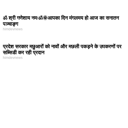
ॐ श्री गणेशाय नमःॐ🌞आपका दिन मंगलमय हो आज का सनातन
पञ्चाङ्ग
himdevnews
प्रदेश सरकार मछुआरों को नावों और मछली पकड़ने के उपकरणों पर
सब्सिडी कर रही प्रदान
himdevnews