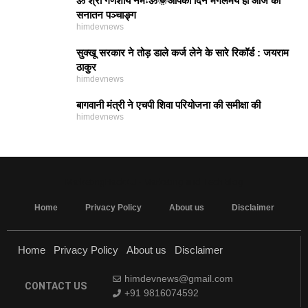
ॐ श्री गणेशाय नमःॐ🌞आपका दिन मंगलमय हो आज का
सनातन पञ्चाङ्ग
himdevnews
सुक्खू सरकार ने तोड़ डाले कर्ज लेने के सारे रिकॉर्ड : जयराम
ठाकुर
himdevnews
बागवानी मंत्री ने एचपी शिवा परियोजना की समीक्षा की
himdevnews
MarketingHack4U - Marketing and Tech Blog
Home
Privacy Policy
About us
Disclaimer
Home
Privacy Policy
About us
Disclaimer
himdevnews@gmail.com
CONTACT US
+91 9816074592