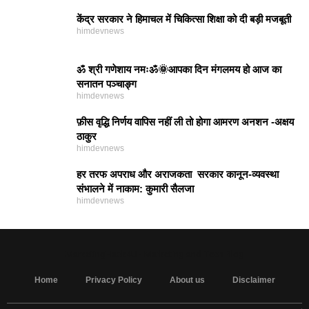
केंद्र सरकार ने हिमाचल में चिकित्सा शिक्षा को दी बड़ी मजबूती
himdevnews
ॐ श्री गणेशाय नमःॐ🌞आपका दिन मंगलमय हो आज का
सनातन पञ्चाङ्ग
himdevnews
फ़ीस वृद्धि निर्णय वापिस नहीं ली तो होगा आमरण अनशन -अक्षय
ठाकुर
himdevnews
हर तरफ अपराध और अराजकता सरकार कानून-व्यवस्था
संभालने में नाकाम: कुमारी सैलजा
himdevnews
MarketingHack4U - Marketing and Tech Blog
Home
Privacy Policy
About us
Disclaimer