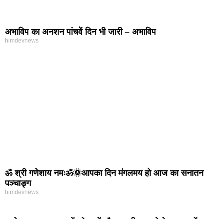
अभाविप का अनशन पांचवें दिन भी जारी – अभाविप
himdevnews
ॐ श्री गणेशाय नमःॐ🌞आपका दिन मंगलमय हो आज का सनातन
पञ्चाङ्ग
himdevnews