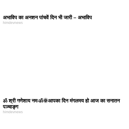
अभाविप का अनशन पांचवें दिन भी जारी – अभाविप
himdevnews
ॐ श्री गणेशाय नमःॐ🌞आपका दिन मंगलमय हो आज का सनातन
पञ्चाङ्ग
himdevnews