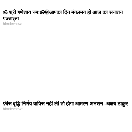
ॐ श्री गणेशाय नमःॐ🌞आपका दिन मंगलमय हो आज का सनातन
पञ्चाङ्ग
himdevnews
फ़ीस वृद्धि निर्णय वापिस नहीं ली तो होगा आमरण अनशन -अक्षय ठाकुर
himdevnews