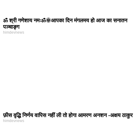
ॐ श्री गणेशाय नमःॐ🌞आपका दिन मंगलमय हो आज का सनातन
पञ्चाङ्ग
himdevnews
फ़ीस वृद्धि निर्णय वापिस नहीं ली तो होगा आमरण अनशन -अक्षय ठाकुर
himdevnews