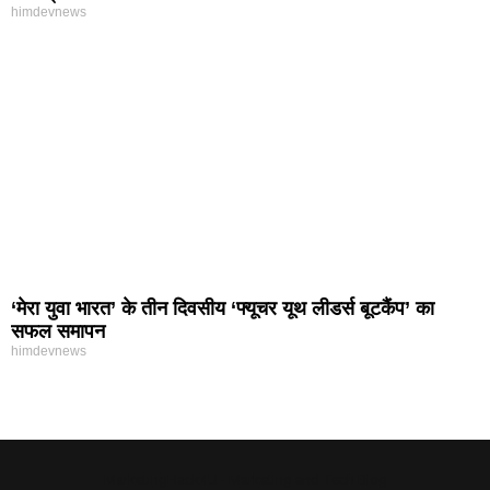
himdevnews
‘मेरा युवा भारत’ के तीन दिवसीय ‘फ्यूचर यूथ लीडर्स बूटकैंप’ का
सफल समापन
himdevnews
MarketingHack4U - Marketing and Tech Blog