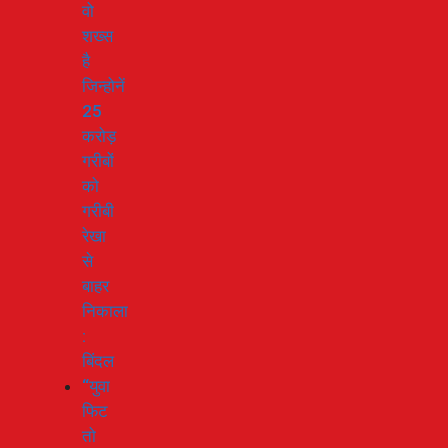
वो
शख्स
है
जिन्होनें
25
करोड़
गरीबों
को
गरीबी
रेखा
से
बाहर
निकाला
:
बिंदल
“युवा
फिट
तो