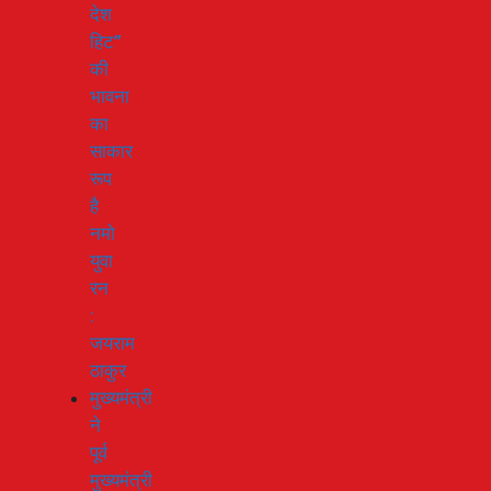
देश
हिट”
की
भावना
का
साकार
रूप
है
नमो
युवा
रन
:
जयराम
ठाकुर
मुख्यमंत्री
ने
पूर्व
मुख्यमंत्री