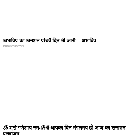
अभाविप का अनशन पांचवें दिन भी जारी – अभाविप
himdevnews
ॐ श्री गणेशाय नमःॐ🌞आपका दिन मंगलमय हो आज का सनातन
पञ्चाङ्ग