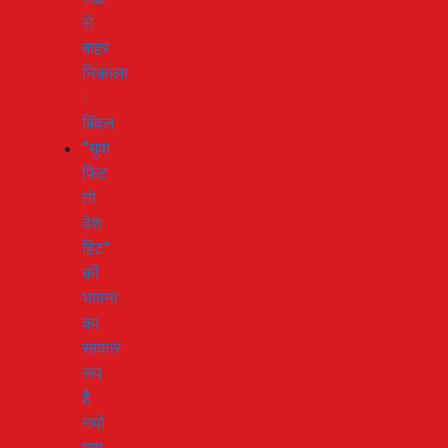
से
बाहर
निकाला
:
बिंदल
“युवा
फिट
तो
देश
हिट”
की
भावना
का
साकार
रूप
है
नमो