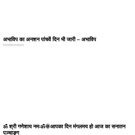
अभाविप का अनशन पांचवें दिन भी जारी – अभाविप
himdevnews
ॐ श्री गणेशाय नमःॐ🌞आपका दिन मंगलमय हो आज का सनातन
पञ्चाङ्ग