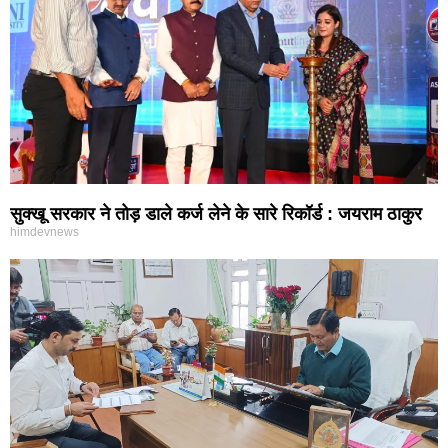
सुक्खू सरकार ने तोड़ डाले कर्ज लेने के सारे रिकॉर्ड : जयराम ठाकुर
himdevnews