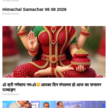
himdevnews
Himachal Samachar 06 08 2026
himdevnews
ॐ श्री गणेशाय नमःॐ
आपका दिन मंगलमय हो आज का सनातन
पञ्चाङ्ग
himdevnews