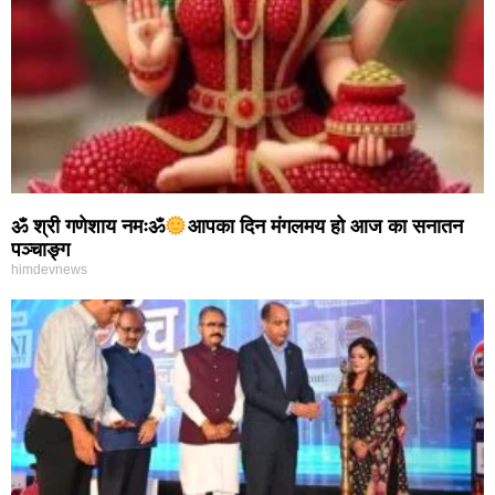
ॐ श्री गणेशाय नमःॐ
आपका दिन मंगलमय हो आज का सनातन
पञ्चाङ्ग
himdevnews