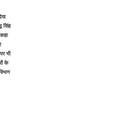
िया
ध सिंह
 कहा
र
 पर भी
ों के
विभाग