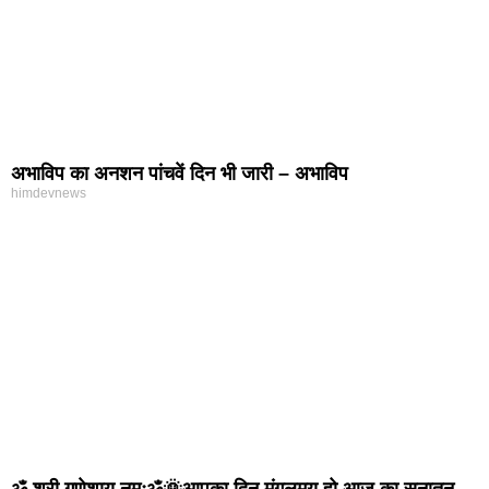
अभाविप का अनशन पांचवें दिन भी जारी – अभाविप
himdevnews
ॐ श्री गणेशाय नमःॐ🌞आपका दिन मंगलमय हो आज का सनातन