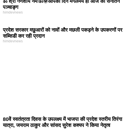
ॐ श्री गणेशाय नमःॐ🌞आपका दिन मंगलमय हो आज का सनातन
पञ्चाङ्ग
himdevnews
प्रदेश सरकार मछुआरों को नावों और मछली पकड़ने के उपकरणों पर
सब्सिडी कर रही प्रदान
himdevnews
80वें स्वतंत्रता दिवस के उपलक्ष्य में भाजपा की प्रदेश स्तरीय तिरंगा
यात्रा, जयराम ठाकुर और सांसद सुरेश कश्यप ने किया नेतृत्व