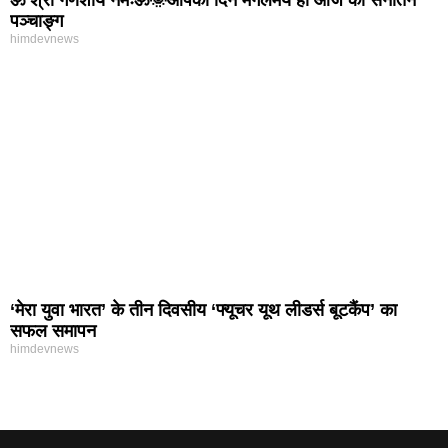
पञ्चाङ्ग
himdevnews
‘मेरा युवा भारत’ के तीन दिवसीय ‘फ्यूचर यूथ लीडर्स बूटकैंप’ का
सफल समापन
himdevnews