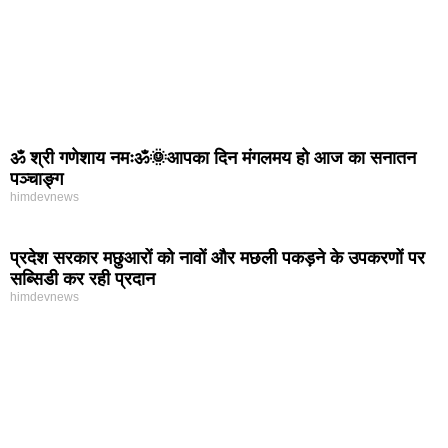
ॐ श्री गणेशाय नमःॐ🌞आपका दिन मंगलमय हो आज का सनातन
पञ्चाङ्ग
himdevnews
प्रदेश सरकार मछुआरों को नावों और मछली पकड़ने के उपकरणों पर
सब्सिडी कर रही प्रदान
himdevnews