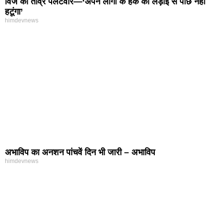
विज का तीव्र पलटवार—‘अपने लोगों के हक की लड़ाई से पीछे नहीं
हटूंगा’
himdevnews
अभाविप का अनशन पांचवें दिन भी जारी – अभाविप
himdevnews