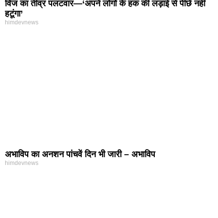
विज का तीव्र पलटवार—‘अपने लोगों के हक की लड़ाई से पीछे नहीं
हटूंगा’
himdevnews
अभाविप का अनशन पांचवें दिन भी जारी – अभाविप
himdevnews