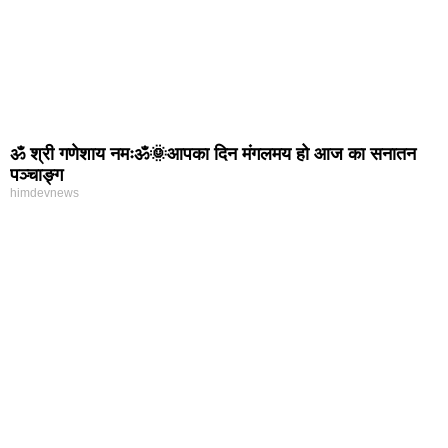
ॐ श्री गणेशाय नमःॐ🌞आपका दिन मंगलमय हो आज का सनातन
पञ्चाङ्ग
himdevnews