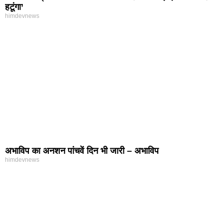
हटूंगा’
himdevnews
अभाविप का अनशन पांचवें दिन भी जारी – अभाविप
himdevnews