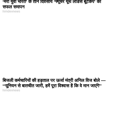
‘मेरा युवा भारत’ के तीन दिवसीय ‘फ्यूचर यूथ लीडर्स बूटकैंप’ का
सफल समापन
himdevnews
बिजली कर्मचारियों की हड़ताल पर ऊर्जा मंत्री अनिल विज बोले —
‘‘यूनियन से बातचीत जारी, हमें पूरा विश्वास है कि वे मान जाएंगे’’
himdevnews