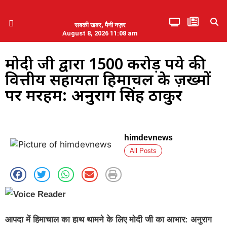
सबकी खबर, पैनी नज़र
August 8, 2026 11:08 am
हिमाचल प्रदेश
एमडब्ल्यूबी ने की पलवल के पत्रकारों से कथित दुर्व्यवहार की निंदा
मोदी जी द्वारा ₹1500 करोड़ रुपये की
वित्तीय सहायता हिमाचल के ज़ख्मों
पर मरहम: अनुराग सिंह ठाकुर
himdevnews
All Posts
आपदा में हिमाचाल का हाथ थामने के लिए मोदी जी का आभार: अनुराग