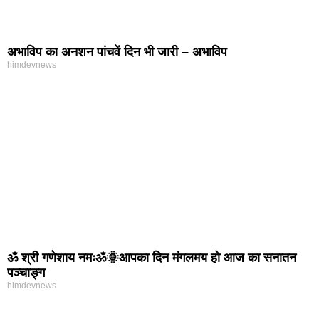
अभाविप का अनशन पांचवें दिन भी जारी – अभाविप
himdevnews
ॐ श्री गणेशाय नमःॐ🌞आपका दिन मंगलमय हो आज का सनातन
पञ्चाङ्ग
himdevnews