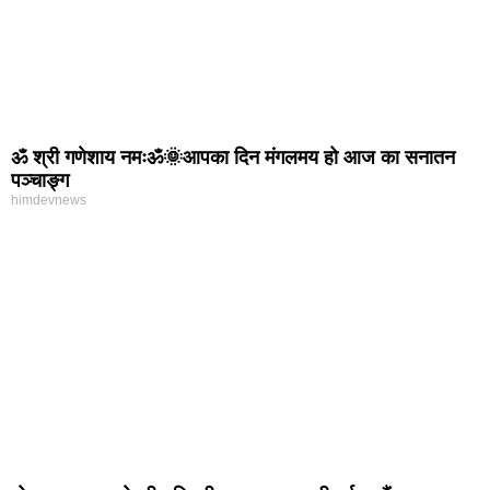
ॐ श्री गणेशाय नमःॐ🌞आपका दिन मंगलमय हो आज का सनातन
पञ्चाङ्ग
himdevnews