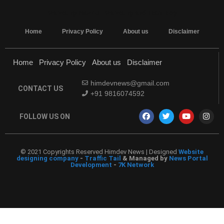
MarketingHack4U - Marketing and Tech Blog
Home
Privacy Policy
About us
Disclaimer
Home
Privacy Policy
About us
Disclaimer
himdevnews@gmail.com
CONTACT US
+91 9816074592
FOLLOW US ON
© 2021 Copyrights Reserved Himdev News | Designed
Website
designing company
-
Traffic Tail
& Managed by
News Portal
Development
-
7K Network