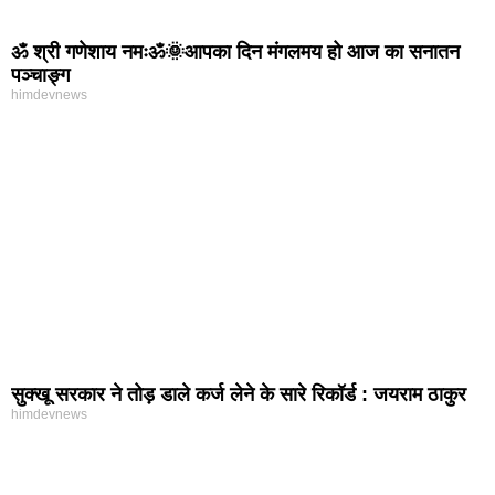
ॐ श्री गणेशाय नमःॐ🌞आपका दिन मंगलमय हो आज का सनातन
पञ्चाङ्ग
himdevnews
सुक्खू सरकार ने तोड़ डाले कर्ज लेने के सारे रिकॉर्ड : जयराम ठाकुर
himdevnews