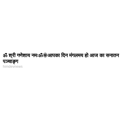
ॐ श्री गणेशाय नमःॐ🌞आपका दिन मंगलमय हो आज का सनातन
पञ्चाङ्ग
himdevnews