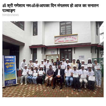
ॐ श्री गणेशाय नमःॐ🌞आपका दिन मंगलमय हो आज का सनातन
पञ्चाङ्ग
himdevnews