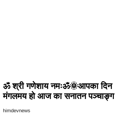
ॐ श्री गणेशाय नमःॐ🌞आपका दिन
मंगलमय हो आज का सनातन पञ्चाङ्ग
himdevnews