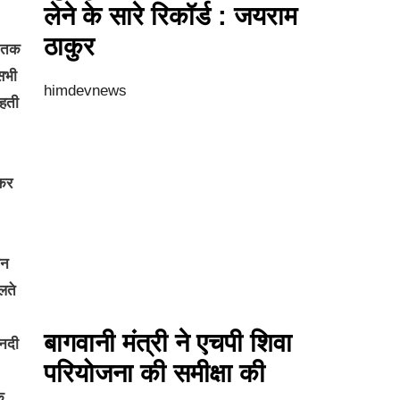
लेने के सारे रिकॉर्ड : जयराम
ठाकुर
व तक
सभी
himdevnews
कहती
लकर
ीन
लते
बागवानी मंत्री ने एचपी शिवा
 नदी
परियोजना की समीक्षा की
क