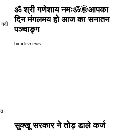
ॐ श्री गणेशाय नमःॐ🌞आपका
दिन मंगलमय हो आज का सनातन
स नदी
पञ्चाङ्ग
himdevnews
ंत
सुक्खू सरकार ने तोड़ डाले कर्ज