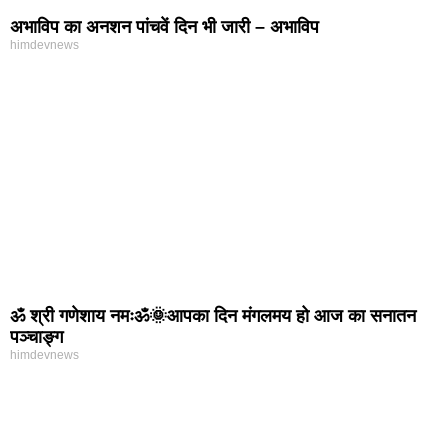
अभाविप का अनशन पांचवें दिन भी जारी – अभाविप
himdevnews
ॐ श्री गणेशाय नमःॐ🌞आपका दिन मंगलमय हो आज का सनातन
पञ्चाङ्ग
himdevnews