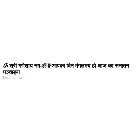
ॐ श्री गणेशाय नमःॐ🌞आपका दिन मंगलमय हो आज का सनातन
पञ्चाङ्ग
himdevnews