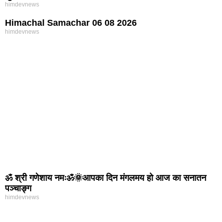
himdevnews
Himachal Samachar 06 08 2026
himdevnews
ॐ श्री गणेशाय नमःॐ🌞आपका दिन मंगलमय हो आज का सनातन
पञ्चाङ्ग
himdevnews