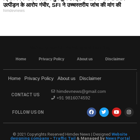
उत्पीड़न के आरोप गंभीर, SFI ने उच्चस्तरीय जांच की मांग की
himdevnews
MarketingHack4U - Marketing and Tech Blog
Home
Privacy Policy
About us
Disclaimer
Home
Privacy Policy
About us
Disclaimer
himdevnews@gmail.com
CONTACT US
+91 9816074592
FOLLOW US ON
© 2021 Copyrights Reserved Himdev News | Designed
Website
designing company
-
Traffic Tail
& Managed by
News Portal