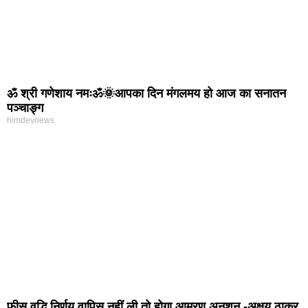
ॐ श्री गणेशाय नमःॐ🌞आपका दिन मंगलमय हो आज का सनातन
पञ्चाङ्ग
himdevnews
फ़ीस वृद्धि निर्णय वापिस नहीं ली तो होगा आमरण अनशन -अक्षय ठाकुर