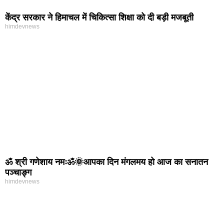
केंद्र सरकार ने हिमाचल में चिकित्सा शिक्षा को दी बड़ी मजबूती
himdevnews
ॐ श्री गणेशाय नमःॐ🌞आपका दिन मंगलमय हो आज का सनातन
पञ्चाङ्ग
himdevnews