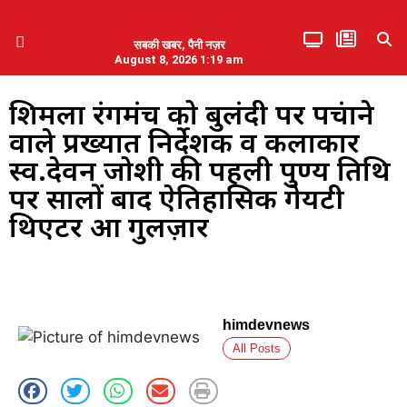
सबकी खबर, पैनी नज़र
August 8, 2026 1:19 am
हिमाचल प्रदेश
एमडब्ल्यूबी ने की पलवल के पत्रकारों से कथित दुर्व्यवहार की निंदा
शिमला रंगमंच को बुलंदी पर पहुंचाने
वाले प्रख्यात निर्देशक व कलाकार
स्व.देवन जोशी की पहली पुण्य तिथि
पर सालों बाद ऐतिहासिक गेयटी
थिएटर हुआ गुलज़ार
himdevnews
All Posts