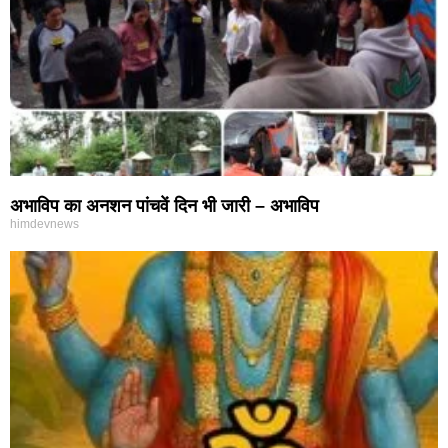
अभाविप का अनशन पांचवें दिन भी जारी – अभाविप
himdevnews