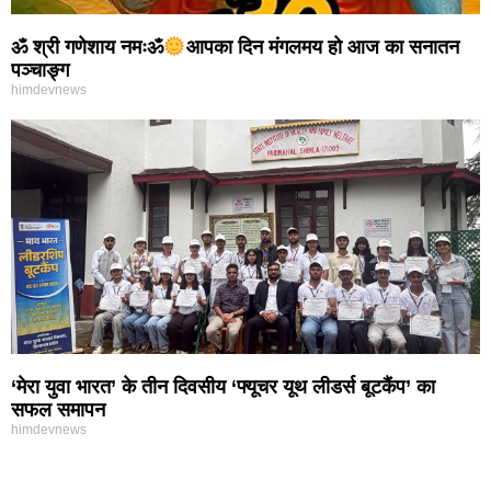
ॐ श्री गणेशाय नमःॐ
आपका दिन मंगलमय हो आज का सनातन
पञ्चाङ्ग
himdevnews
‘मेरा युवा भारत’ के तीन दिवसीय ‘फ्यूचर यूथ लीडर्स बूटकैंप’ का
सफल समापन
himdevnews