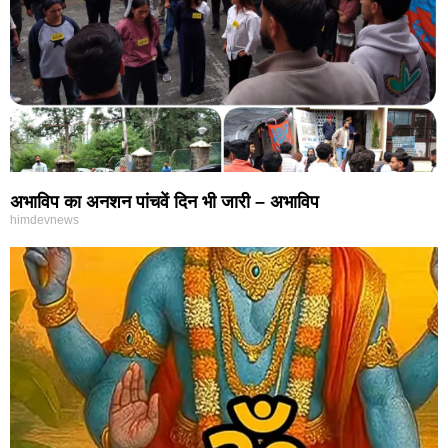
अभाविप का अनशन पांचवें दिन भी जारी – अभाविप
himdevnews