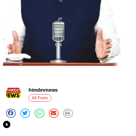
himdevnews
All Posts