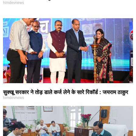
himdevnews
सुक्खू सरकार ने तोड़ डाले कर्ज लेने के सारे रिकॉर्ड : जयराम ठाकुर
himdevnews