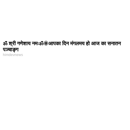
ॐ श्री गणेशाय नमःॐ🌞आपका दिन मंगलमय हो आज का सनातन
पञ्चाङ्ग
himdevnews