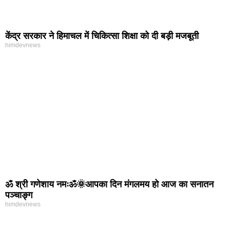
केंद्र सरकार ने हिमाचल में चिकित्सा शिक्षा को दी बड़ी मजबूती
himdevnews
ॐ श्री गणेशाय नमःॐ🌞आपका दिन मंगलमय हो आज का सनातन
पञ्चाङ्ग
himdevnews