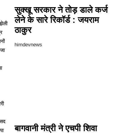
सुक्खू सरकार ने तोड़ डाले कर्ज
लेने के सारे रिकॉर्ड : जयराम
ंझेली
ठाकुर
्र
नों
himdevnews
 जा
ठा
नरी
ंसद
बागवानी मंत्री ने एचपी शिवा
पा