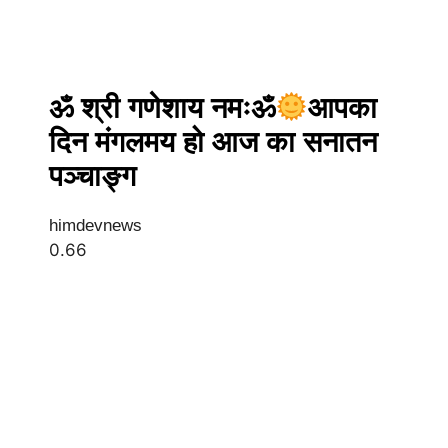
ॐ श्री गणेशाय नमःॐ
आपका
दिन मंगलमय हो आज का सनातन
पञ्चाङ्ग
himdevnews