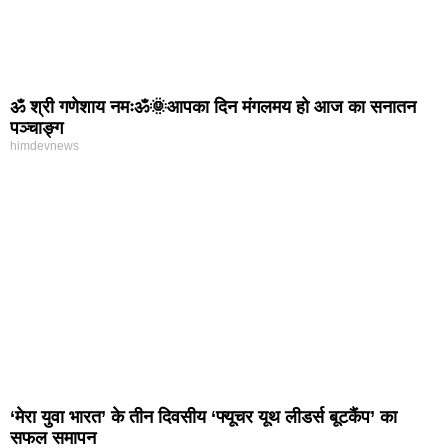
ॐ श्री गणेशाय नमःॐ🌞आपका दिन मंगलमय हो आज का सनातन
पञ्चाङ्ग
himdevnews
‘मेरा युवा भारत’ के तीन दिवसीय ‘फ्यूचर यूथ लीडर्स बूटकैंप’ का
सफल समापन