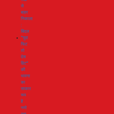
से
बाहर
निकाला
:
बिंदल
“युवा
फिट
तो
देश
हिट”
की
भावना
का
साकार
रूप
है
नमो