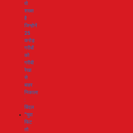
वो
शख्स
है
जिन्होनें
25
करोड़
गरीबों
को
गरीबी
रेखा
से
बाहर
निकाला
:
बिंदल
“युवा
फिट
तो