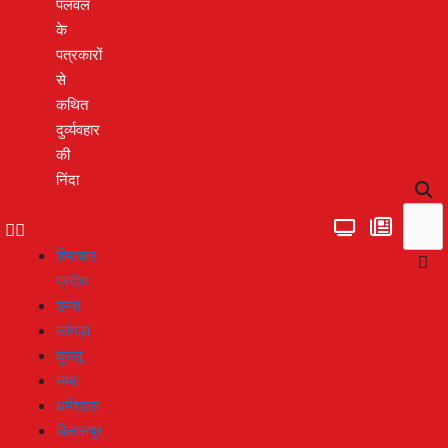
पलवल
के
पत्रकारों
से
कथित
दुर्व्यवहार
की
निंदा
हिमाचल
प्रदेश
ऊना
कांगड़ा
कुल्लू
चम्बा
धर्मशाला
बिलासपुर