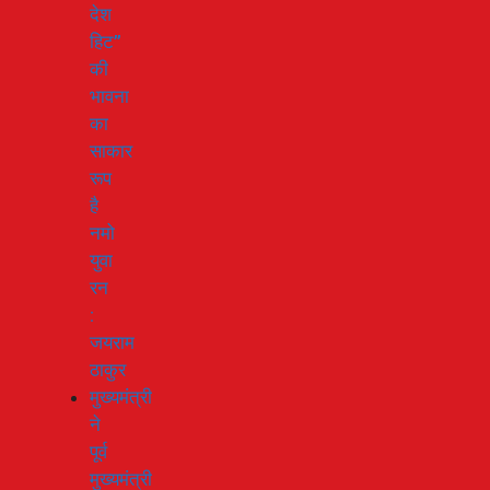
देश
हिट”
की
भावना
का
साकार
रूप
है
नमो
युवा
रन
:
जयराम
ठाकुर
मुख्यमंत्री
ने
पूर्व
मुख्यमंत्री