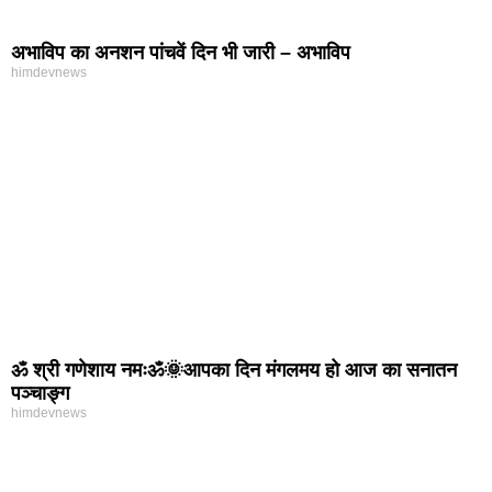
अभाविप का अनशन पांचवें दिन भी जारी – अभाविप
himdevnews
ॐ श्री गणेशाय नमःॐ🌞आपका दिन मंगलमय हो आज का सनातन
पञ्चाङ्ग
himdevnews