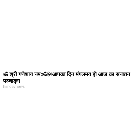
ॐ श्री गणेशाय नमःॐ🌞आपका दिन मंगलमय हो आज का सनातन
पञ्चाङ्ग
himdevnews