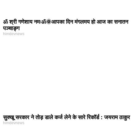
ॐ श्री गणेशाय नमःॐ🌞आपका दिन मंगलमय हो आज का सनातन
पञ्चाङ्ग
himdevnews
सुक्खू सरकार ने तोड़ डाले कर्ज लेने के सारे रिकॉर्ड : जयराम ठाकुर
himdevnews