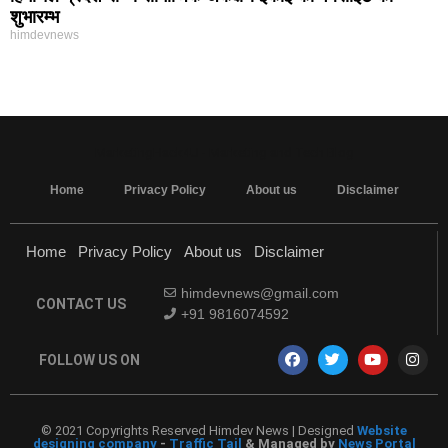
शुभारम्भ
himdevnews
MarketingHack4U - Marketing and Tech Blog
Home
Privacy Policy
About us
Disclaimer
Home
Privacy Policy
About us
Disclaimer
himdevnews@gmail.com
CONTACT US
+91 9816074592
FOLLOW US ON
© 2021 Copyrights Reserved Himdev News | Designed
Website
designing company
-
Traffic Tail
& Managed by
News Portal