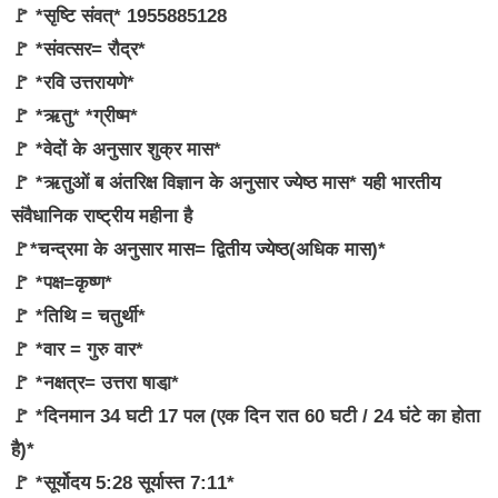
🚩 *सृष्टि संवत्* 1955885128
🚩 *संवत्सर= रौद्र*
🚩 *रवि उत्तरायणे*
🚩 *ऋतु* *ग्रीष्म*
🚩 *वेदों के अनुसार शुक्र मास*
🚩 *ऋतुओं ब अंतरिक्ष विज्ञान के अनुसार ज्येष्ठ मास* यही भारतीय
संवैधानिक राष्ट्रीय महीना है
🚩*चन्द्रमा के अनुसार मास= द्वितीय ज्येष्ठ(अधिक मास)*
🚩 *पक्ष=कृष्ण*
🚩 *तिथि = चतुर्थी*
🚩 *वार = गुरु वार*
🚩 *नक्षत्र= उत्तरा षाडा़*
🚩 *दिनमान 34 घटी 17 पल (एक दिन रात 60 घटी / 24 घंटे का होता
है)*
🚩 *सूर्योदय 5:28 सूर्यास्त 7:11*