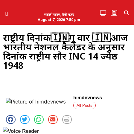
सबकी खबर, पैनी नज़र
August 7, 2026 7:50 pm
हिमाचल प्रदेश
एमडब्ल्यूबी ने की पलवल के पत्रकारों से कथित दुर्व्यवहार की निंदा
राष्ट्रीय दिनांक🇮🇳गुरु वार 🇮🇳आज
भारतीय नेशनल कैलेंडर के अनुसार
दिनांक राष्ट्रीय सौर INC 14 ज्येष्ठ
1948
himdevnews
All Posts