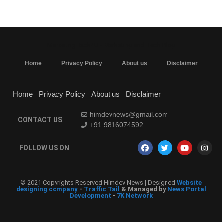
MarketingHack4U - Marketing and Tech Blog
Home
Privacy Policy
About us
Disclaimer
Home
Privacy Policy
About us
Disclaimer
himdevnews@gmail.com
CONTACT US
+91 9816074592
FOLLOW US ON
© 2021 Copyrights Reserved Himdev News | Designed
Website
designing company
-
Traffic Tail
& Managed by
News Portal
Development
-
7K Network