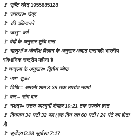
🚩
सृष्टि संवत्
1955885128
🚩
संवत्सर= रौद्र
🚩
रवि दक्षिणायने
🚩
ऋतु=
वर्षा
🚩
वेदों के अनुसार शुचि मास
🚩
ऋतुओं ब अंतरिक्ष विज्ञान के अनुसार आषाढ मास
यही भारतीय
संवैधानिक राष्ट्रीय महीना है
🚩
चन्द्रमा के अनुसार= द्वितीय ज्येष्ठ
🚩
पक्ष= शुक्ल
🚩
तिथि = अष्टमी शाम 3:39 तक उपरांत नवमी
🚩
वार = सोम वार
🚩
नक्षत्र= उत्तरा फाल्गुनी दोपहर 10:21 तक उपरांत हस्त
🚩
दिनमान 34 घटी 32 पल (एक दिन रात 60 घटी / 24 घंटे का होता
है)
🚩
सूर्योदय 5:28 सूर्यास्त 7:17