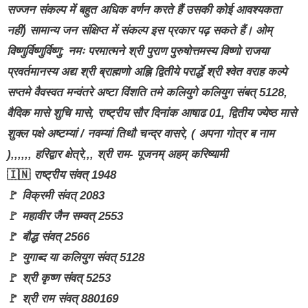
सज्जन संकल्प में बहुत अधिक वर्णन करते हैं उसकी कोई आवश्यकता
नहीं) सामान्य जन संक्षिप्त में संकल्प इस प्रकार पढ़ सकते हैं। ओम्
विष्णुर्विष्णुर्विष्णु: नमः परमात्मने श्री पुराण पुरुषोत्तमस्य विष्णो राजया
प्रवर्तमानस्य अद्य श्री ब्राह्मणो अह्नि द्वितीये परार्द्धे श्री श्वेत वराह कल्पे
सप्तमे वैवस्वत मन्वंतरे अष्टा विंशति तमे कलियुगे कलियुग संबत् 5128,
वैदिक मासे शुचि मासे, राष्ट्रीय सौर दिनांक आषाढ 01, द्वितीय ज्येष्ठ मासे
शुक्ल पक्षे अष्टम्यां / नवम्यां तिथौ चन्द्र वासरे, ( अपना गोत्र ब नाम
),,,,,, हरिद्वार क्षेत्रे,,, श्री राम- पूजनम् अहम् करिष्यामी
🇮🇳
राष्ट्रीय संवत् 1948
🚩
विक्रमी संवत् 2083
🚩
महावीर जैन सम्वत् 2553
🚩
बौद्ध संवत् 2566
🚩
युगाब्द या कलियुग संवत् 5128
🚩
श्री कृष्ण संवत् 5253
🚩
श्री राम संवत् 880169