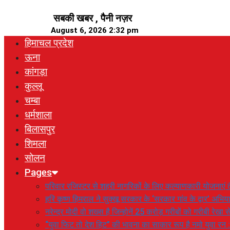
Skip
सबकी खबर , पैनी नज़र
to
August 6, 2026 2:32 pm
content
हिमाचल प्रदेश
ऊना
कांगड़ा
कुल्लू
चम्बा
धर्मशाला
बिलासपुर
शिमला
सोलन
Pages
परिवार रजिस्टर से शहरी नागरिकों के लिए कल्याणकारी योजनाएं तै
हरि कृष्ण हिमराल ने सुक्खू सरकार के ‘सरकार गांव के द्वार’ अभ
नरेन्द्र मोदी वो शख्स है जिन्होनें 25 करोड़ गरीबों को गरीबी रेखा
“युवा फिट तो देश हिट” की भावना का साकार रूप है नमो युवा रन 