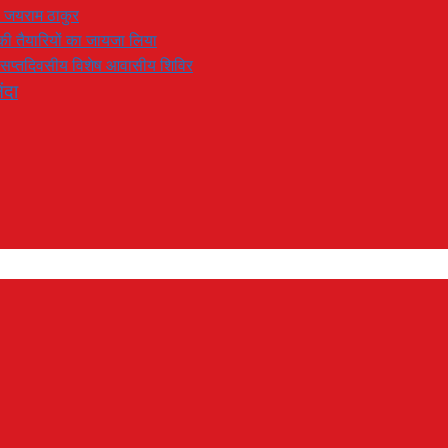
: जयराम ठाकुर
रण की तैयारियों का जायजा लिया
का सप्तदिवसीय विशेष आवासीय शिविर
ंदा