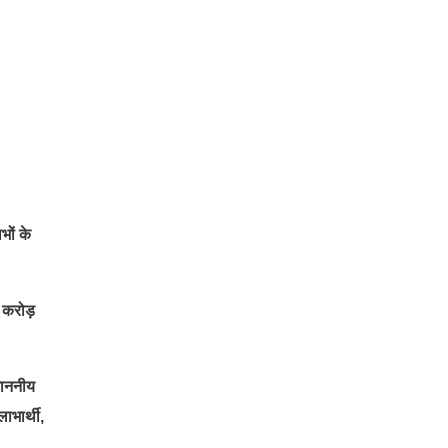
भों के
 करोड़
 माननीय
ाभार्थी,