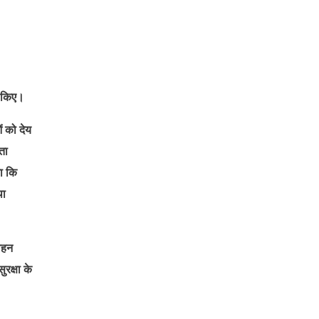
ा किए।
ं को देय
ता
या कि
था
 वहन
रक्षा के