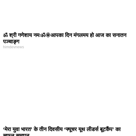
ॐ श्री गणेशाय नमःॐ🌞आपका दिन मंगलमय हो आज का सनातन
पञ्चाङ्ग
himdevnews
‘मेरा युवा भारत’ के तीन दिवसीय ‘फ्यूचर यूथ लीडर्स बूटकैंप’ का
सफल समापन