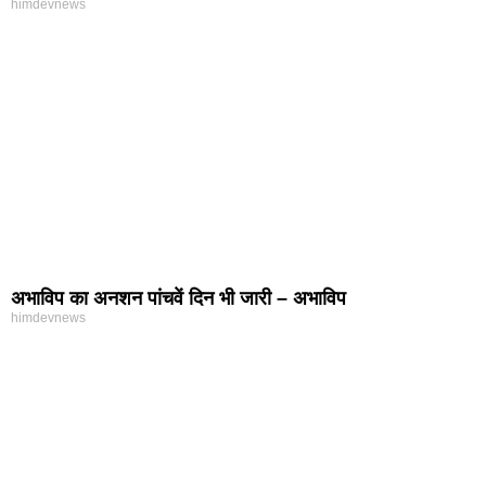
himdevnews
अभाविप का अनशन पांचवें दिन भी जारी – अभाविप
himdevnews