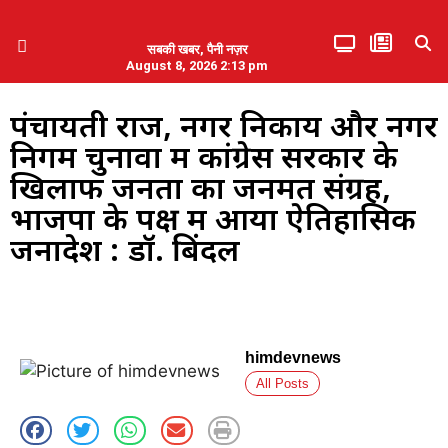
सबकी खबर, पैनी नज़र
August 8, 2026 2:13 pm
हिमाचल प्रदेश
एमडब्ल्यूबी ने की पलवल के पत्रकारों से कथित दुर्व्यवहार की निंदा
पंचायती राज, नगर निकाय और नगर
निगम चुनावों में कांग्रेस सरकार के
खिलाफ जनता का जनमत संग्रह,
भाजपा के पक्ष में आया ऐतिहासिक
जनादेश : डॉ. बिंदल
himdevnews
All Posts