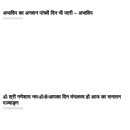
अभाविप का अनशन पांचवें दिन भी जारी – अभाविप
himdevnews
ॐ श्री गणेशाय नमःॐ🌞आपका दिन मंगलमय हो आज का सनातन
पञ्चाङ्ग
himdevnews