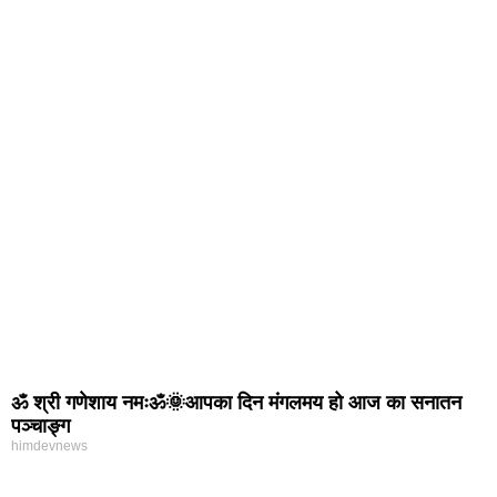
ॐ श्री गणेशाय नमःॐ🌞आपका दिन मंगलमय हो आज का सनातन
पञ्चाङ्ग
himdevnews