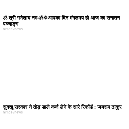
ॐ श्री गणेशाय नमःॐ🌞आपका दिन मंगलमय हो आज का सनातन
पञ्चाङ्ग
himdevnews
सुक्खू सरकार ने तोड़ डाले कर्ज लेने के सारे रिकॉर्ड : जयराम ठाकुर
himdevnews